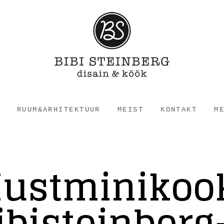
RUUM&ARHITEKTUUR
MEIST
KONTAKT
M
ustminikoo
ibisteinberg