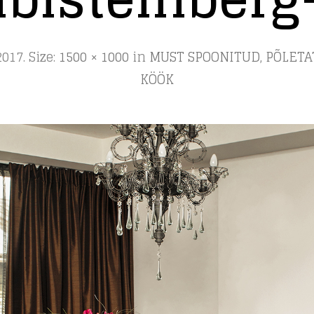
2017
. Size:
1500 × 1000
in
MUST SPOONITUD, PÕLET
KÖÖK