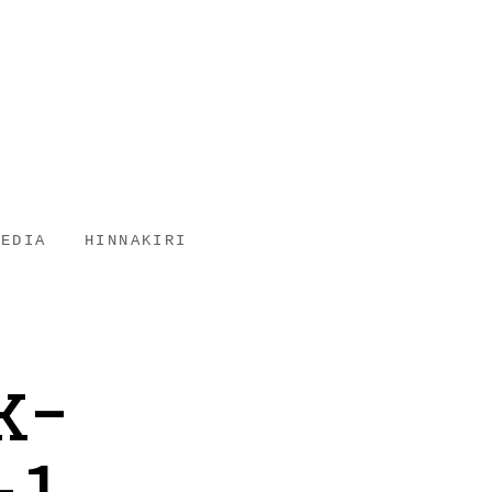
EEDIA
HINNAKIRI
k-
-1