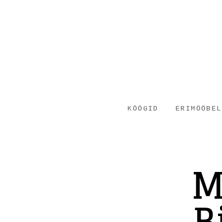
KÖÖGID
ERIMÖÖBEL
M
B